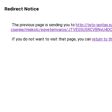
Redirect Notice
The previous page is sending you to
http://teto-javitas
csereje/miskolc/egyetemvaros/JTVESSU5RCVBNyU4
If you do not want to visit that page, you can
return to t