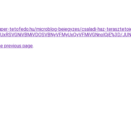
.super-tetofedo.hu/microblog-bejegyzes/csaladi-haz-terasztetoj
OCUxRSVGNiVBMiVDOSVBNyVFMyUxQyVFMiVGNnolQjE%3D/JUN
he previous page
.