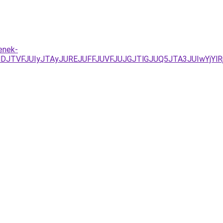
enek-
DJTVFJUIyJTAyJUREJUFFJUVFJUJGJTlGJUQ5JTA3JUIwYjYlRj